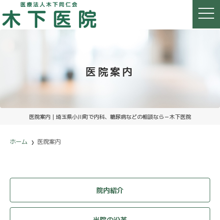
t
o
g
g
l
e
n
a
医院案内
v
i
g
a
t
i
o
医院案内｜埼玉県小川町で内科、糖尿病などの相談なら－木下医院
n
ホーム
医院案内
院内紹介
当院の沿革