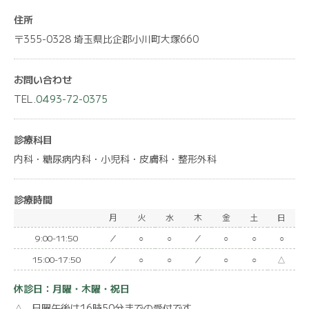
住所
〒355-0328 埼玉県比企郡小川町大塚660
お問い合わせ
TEL.
0493-72-0375
診療科目
内科・糖尿病内科・小児科・皮膚科・整形外科
診療時間
月
火
水
木
金
土
日
9:00-11:50
／
○
○
／
○
○
○
15:00-17:50
／
○
○
／
○
○
△
休診日：月曜・木曜・祝日
△…日曜午後は16時50分までの受付です。